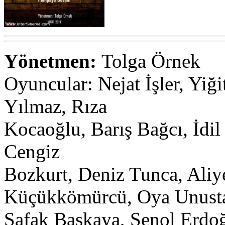
Yönetmen:
Tolga Örnek
Oyuncular: Nejat İşler, Yiğ
Yılmaz, Rıza
Kocaoğlu, Barış Bağcı, İdil 
Cengiz
Bozkurt, Deniz Tunca, Aliy
Küçükkömürcü, Oya Unust
Şafak Başkaya, Şenol Erdoğ