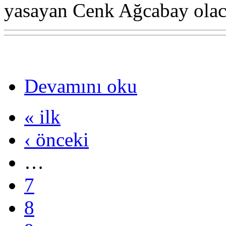
yasayan Cenk Ağcabay olac
Devamını oku
« ilk
‹ önceki
…
7
8