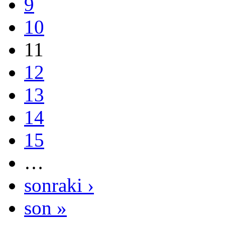
9
10
11
12
13
14
15
…
sonraki ›
son »